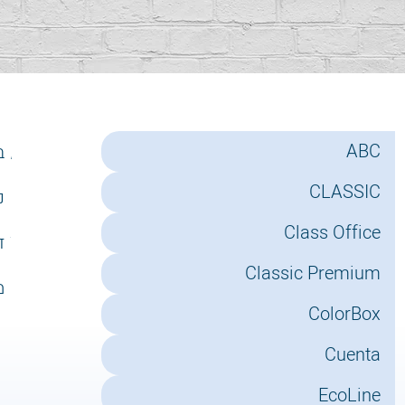
בל
ABC
ב
CLASSIC
נייר
ני
Class Office
ד
ד
Classic Premium
מ
מ
ColorBox
Cuenta
EcoLine