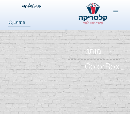
חיפוש
מותג
ColorBox