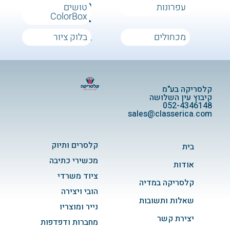
טושים
עפרונות
עפרונות
טושים
ColorBox
ColorBox
מכחולים
בלוק ציור
מכחולים
בלוק ציור
קלסריקה בע"מ
קיבוץ עין השלושה
052-4346148
sales@classerica.com
קלסרים ותיוק
בית
מכשירי כתיבה
אודות
ציוד משרדי
קלסריקה במדיה
הובי ויצירה
שאלות ותשובות
נייר ומוצריו
יצירת קשר
מחברות ודפדפות