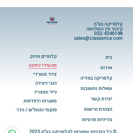
קלסריקה בע"מ
קיבוץ עין השלושה
052-4346148
sales@classerica.com
קלסרים ותיוק
בית
מכשירי כתיבה
אודות
ציוד משרדי
קלסריקה במדיה
הובי ויצירה
שאלות ותשובות
נייר ומוצריו
יצירת קשר
מחברות ודפדפות
הצהרת נגישות
פנקסי הנהח"ש / הדר
מדיניות פרטיות
© כל הזכויות שמורות לקלסריקה בע"מ 2025