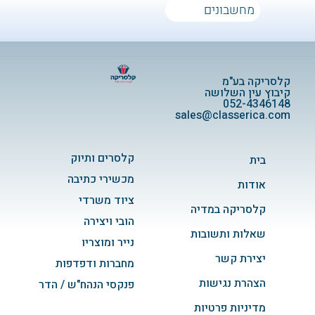
מחשבונים
מחשבונים
קלסריקה בע"מ
קיבוץ עין השלושה
052-4346148
sales@classerica.com
קלסרים ותיוק
בית
מכשירי כתיבה
אודות
ציוד משרדי
קלסריקה במדיה
הובי ויצירה
שאלות ותשובות
נייר ומוצריו
יצירת קשר
מחברות ודפדפות
הצהרת נגישות
פנקסי הנהח"ש / הדר
מדיניות פרטיות