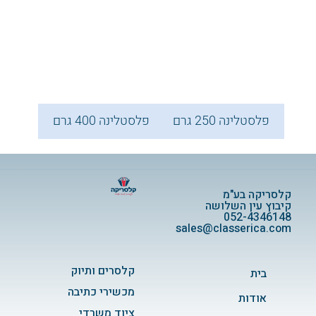
פלסטלינה 250 גרם
פלסטלינה 400 גרם
קלסריקה בע"מ
קיבוץ עין השלושה
052-4346148
sales@classerica.com
קלסרים ותיוק
בית
מכשירי כתיבה
אודות
ציוד משרדי