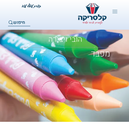
חיפוש
הובי ויצירה
מפבד