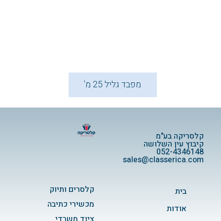
מפבד גליל ‏‏25 מ'
קלסריקה בע"מ
קיבוץ עין השלושה
052-4346148
sales@classerica.com
קלסרים ותיוק
בית
מכשירי כתיבה
אודות
ציוד משרדי