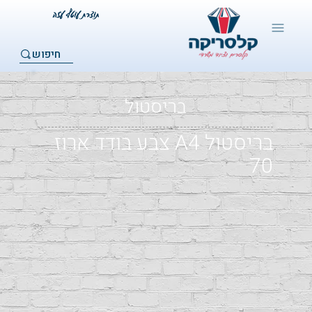
חיפוש
בריסטול
בריסטול A4 צבע בודד ארוז
70