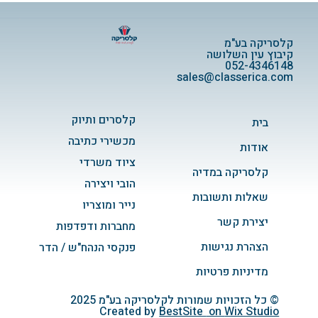
קלסריקה בע"מ
קיבוץ עין השלושה
052-4346148
sales@classerica.com
קלסרים ותיוק
בית
מכשירי כתיבה
אודות
ציוד משרדי
קלסריקה במדיה
הובי ויצירה
שאלות ותשובות
נייר ומוצריו
יצירת קשר
מחברות ודפדפות
הצהרת נגישות
פנקסי הנהח"ש / הדר
מדיניות פרטיות
© כל הזכויות שמורות לקלסריקה בע"מ 2025
Created by
BestSite
on
Wix Studio