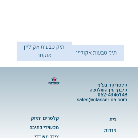
תיק טבעות אקוליין
תיק טבעות אקוליין
אוקטב
קלסריקה בע"מ
קיבוץ עין השלושה
052-4346148
sales@classerica.com
קלסרים ותיוק
בית
מכשירי כתיבה
אודות
ציוד משרדי