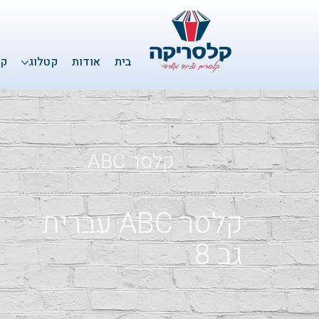
בית
אודות
קטלוג
קל
קלסר ABC
קלסר ABC עברית
גב ‏‏8