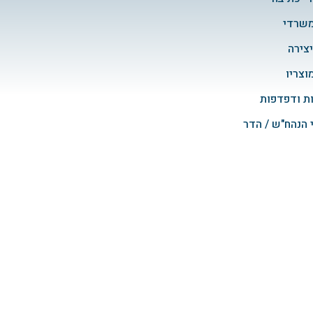
משרדי
יצירה
מוצריו
ת ודפדפות
 הנהח"ש / הדר