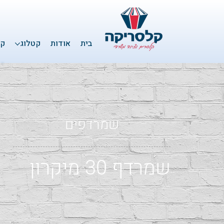
בית
אודות
קטלוג
קל
שמרדפים
שמרדף ‏‏30 מיקרון