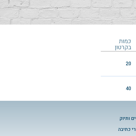
כמות
בקרטון
20
40
ם ותיוק
י כתיבה