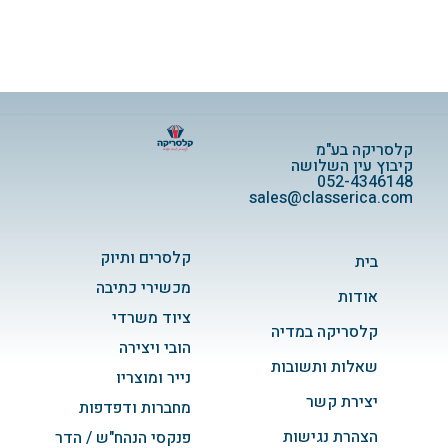
קלסריקה בע"מ
קיבוץ עין השלושה
052-4346148
sales@classerica.com
קלסרים ותיוק
בית
מכשירי כתיבה
אודות
ציוד משרדי
קלסריקה במדיה
הובי ויצירה
שאלות ותשובות
נייר ומוצריו
יצירת קשר
מחברות ודפדפות
הצהרת נגישות
פנקסי הנהח"ש / הדר