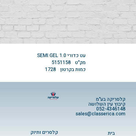
עט כדורי 1.0 SEMI GEL
מק"ט
5151158
כמות בקרטון
1728
קלסריקה בע"מ
קיבוץ עין השלושה
052-4346148
sales@classerica.com
קלסרים ותיוק
בית