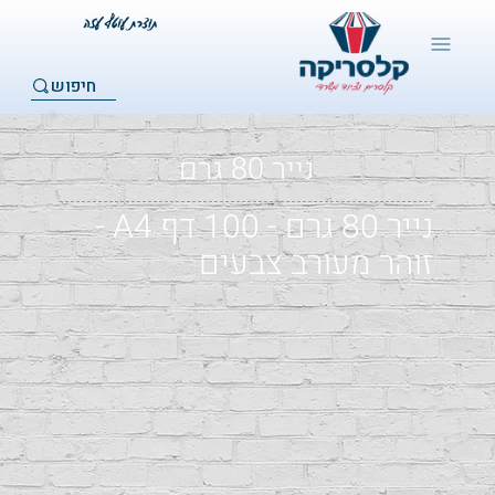
חיפוש
נייר 80 גרם
נייר 80 גרם - 100 דף A4 -
זוהר מעורב צבעים