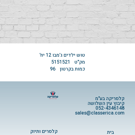
טוש ילדים ג'מבו ‏‏12 יח'
מק"ט
5151521
כמות בקרטון
96
קלסריקה בע"מ
קיבוץ עין השלושה
052-4346148
sales@classerica.com
קלסרים ותיוק
בית