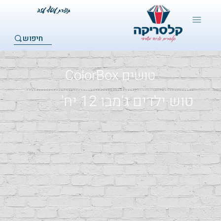
חיפוש
טושים ColorBox
טוש ילדים ג'מבו ‏‏12 יח'