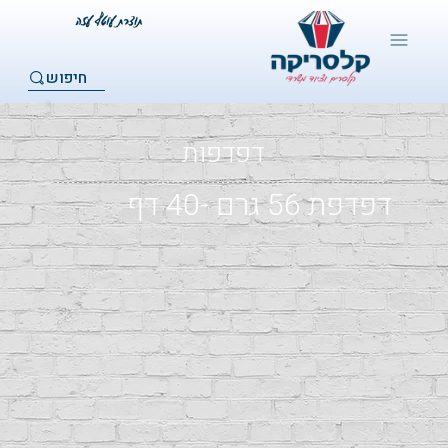
חיפוש
דפדפות
דפדפת ‏‏56 גרם -‏‏40 דף